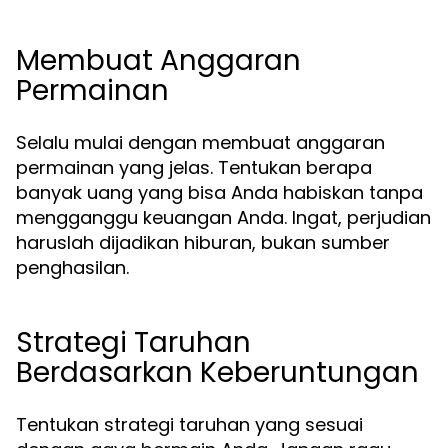
Membuat Anggaran
Permainan
Selalu mulai dengan membuat anggaran
permainan yang jelas. Tentukan berapa
banyak uang yang bisa Anda habiskan tanpa
mengganggu keuangan Anda. Ingat, perjudian
haruslah dijadikan hiburan, bukan sumber
penghasilan.
Strategi Taruhan
Berdasarkan Keberuntungan
Tentukan strategi taruhan yang sesuai