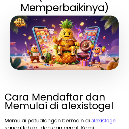
Memperbaikinya)
Cara Mendaftar dan
Memulai di alexistogel
Memulai petualangan bermain di
alexistogel
sangatlah mudah dan cepat. Kami