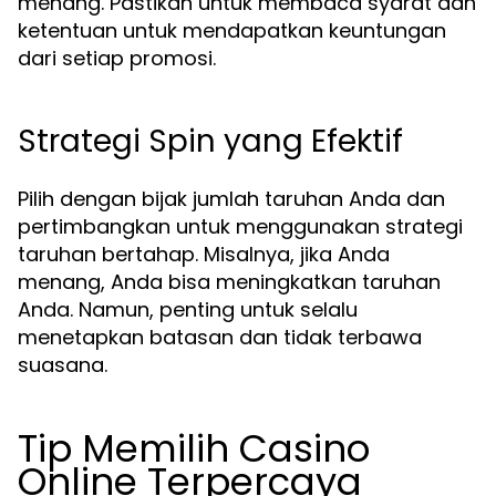
menang. Pastikan untuk membaca syarat dan
ketentuan untuk mendapatkan keuntungan
dari setiap promosi.
Strategi Spin yang Efektif
Pilih dengan bijak jumlah taruhan Anda dan
pertimbangkan untuk menggunakan strategi
taruhan bertahap. Misalnya, jika Anda
menang, Anda bisa meningkatkan taruhan
Anda. Namun, penting untuk selalu
menetapkan batasan dan tidak terbawa
suasana.
Tip Memilih Casino
Online Terpercaya