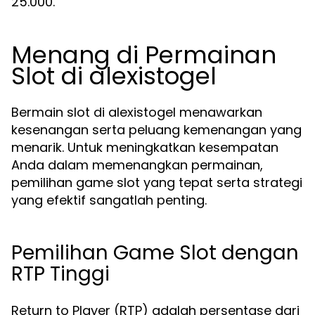
25.000.
Menang di Permainan
Slot di alexistogel
Bermain slot di alexistogel menawarkan
kesenangan serta peluang kemenangan yang
menarik. Untuk meningkatkan kesempatan
Anda dalam memenangkan permainan,
pemilihan game slot yang tepat serta strategi
yang efektif sangatlah penting.
Pemilihan Game Slot dengan
RTP Tinggi
Return to Player (RTP) adalah persentase dari