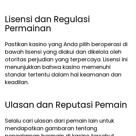
Lisensi dan Regulasi
Permainan
Pastikan kasino yang Anda pilih beroperasi di
bawah lisensi yang diakui dan dikelola oleh
otoritas perjudian yang terpercaya. Lisensi ini
menunjukkan bahwa kasino memenuhi
standar tertentu dalam hal keamanan dan
keadilan.
Ulasan dan Reputasi Pemain
Selalu cari ulasan dari pemain lain untuk
mendapatkan gambaran tentang
pengalaman bermain di kasino tersebut.