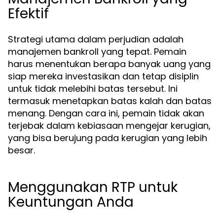
Efektif
Strategi utama dalam perjudian adalah
manajemen bankroll yang tepat. Pemain
harus menentukan berapa banyak uang yang
siap mereka investasikan dan tetap disiplin
untuk tidak melebihi batas tersebut. Ini
termasuk menetapkan batas kalah dan batas
menang. Dengan cara ini, pemain tidak akan
terjebak dalam kebiasaan mengejar kerugian,
yang bisa berujung pada kerugian yang lebih
besar.
Menggunakan RTP untuk
Keuntungan Anda