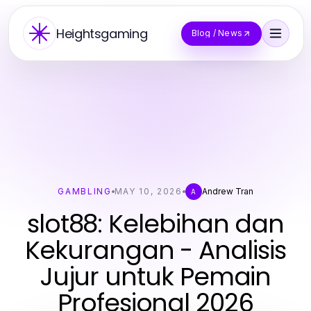
Heightsgaming
Blog / News
GAMBLING
MAY 10, 2026
Andrew Tran
A
slot88: Kelebihan dan
Kekurangan - Analisis
Jujur untuk Pemain
Profesional 2026