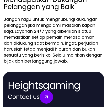
Pelanggan yang Baik
Jangan ragu untuk menghubungi dukungan
pelanggan jika mengalami masalah kapan
saja. Layanan 24/7 yang diberikan slot88
memastikan setiap pemain merasa aman
dan didukung saat bermain. Ingat, perjudian
haruslah tetap menjadi hiburan dan bukan
sesuatu yang berisiko. Selalu mainkan dengan
bijak dan bertanggung jawab.
Heightsgaming
Contact us