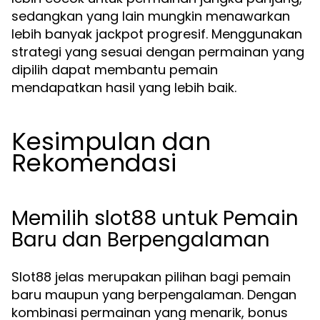
sedangkan yang lain mungkin menawarkan
lebih banyak jackpot progresif. Menggunakan
strategi yang sesuai dengan permainan yang
dipilih dapat membantu pemain
mendapatkan hasil yang lebih baik.
Kesimpulan dan
Rekomendasi
Memilih slot88 untuk Pemain
Baru dan Berpengalaman
Slot88 jelas merupakan pilihan bagi pemain
baru maupun yang berpengalaman. Dengan
kombinasi permainan yang menarik, bonus