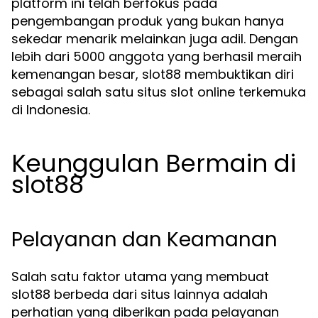
platform ini telah berfokus pada
pengembangan produk yang bukan hanya
sekedar menarik melainkan juga adil. Dengan
lebih dari 5000 anggota yang berhasil meraih
kemenangan besar, slot88 membuktikan diri
sebagai salah satu situs slot online terkemuka
di Indonesia.
Keunggulan Bermain di
slot88
Pelayanan dan Keamanan
Salah satu faktor utama yang membuat
slot88 berbeda dari situs lainnya adalah
perhatian yang diberikan pada pelayanan