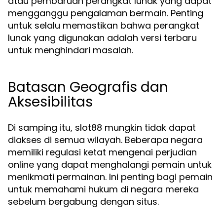
atau pembaruan perangkat lunak yang dapat
mengganggu pengalaman bermain. Penting
untuk selalu memastikan bahwa perangkat
lunak yang digunakan adalah versi terbaru
untuk menghindari masalah.
Batasan Geografis dan
Aksesibilitas
Di samping itu, slot88 mungkin tidak dapat
diakses di semua wilayah. Beberapa negara
memiliki regulasi ketat mengenai perjudian
online yang dapat menghalangi pemain untuk
menikmati permainan. Ini penting bagi pemain
untuk memahami hukum di negara mereka
sebelum bergabung dengan situs.