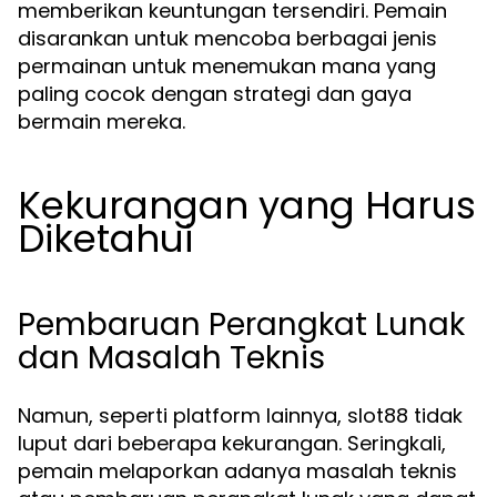
memberikan keuntungan tersendiri. Pemain
disarankan untuk mencoba berbagai jenis
permainan untuk menemukan mana yang
paling cocok dengan strategi dan gaya
bermain mereka.
Kekurangan yang Harus
Diketahui
Pembaruan Perangkat Lunak
dan Masalah Teknis
Namun, seperti platform lainnya, slot88 tidak
luput dari beberapa kekurangan. Seringkali,
pemain melaporkan adanya masalah teknis