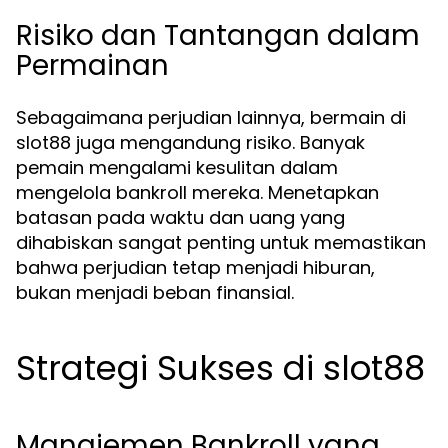
Risiko dan Tantangan dalam
Permainan
Sebagaimana perjudian lainnya, bermain di
slot88 juga mengandung risiko. Banyak
pemain mengalami kesulitan dalam
mengelola bankroll mereka. Menetapkan
batasan pada waktu dan uang yang
dihabiskan sangat penting untuk memastikan
bahwa perjudian tetap menjadi hiburan,
bukan menjadi beban finansial.
Strategi Sukses di slot88
Manajemen Bankroll yang