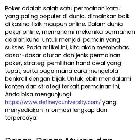
Poker adalah salah satu permainan kartu
yang paling populer di dunia, dimainkan baik
di kasino fisik maupun online. Dalam dunia
poker online, memahami mekanika permainan
adalah kunci untuk menjadi pemain yang
sukses. Pada artikel ini, kita akan membahas
dasar-dasar aturan dan jenis permainan
poker, strategi pemilihan hand awal yang
tepat, serta bagaimana cara mengelola
bankroll dengan bijak. Untuk lebih mendalami
konten dan strategi terkait permainan ini,
Anda bisa mengunjungi
yang
https://www.defineyouniversity.com/
menyediakan informasi lengkap dan
terpercaya.