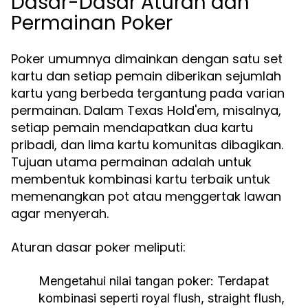
Dasar-Dasar Aturan dan
Permainan Poker
Poker umumnya dimainkan dengan satu set
kartu dan setiap pemain diberikan sejumlah
kartu yang berbeda tergantung pada varian
permainan. Dalam Texas Hold'em, misalnya,
setiap pemain mendapatkan dua kartu
pribadi, dan lima kartu komunitas dibagikan.
Tujuan utama permainan adalah untuk
membentuk kombinasi kartu terbaik untuk
memenangkan pot atau menggertak lawan
agar menyerah.
Aturan dasar poker meliputi:
Mengetahui nilai tangan poker: Terdapat
kombinasi seperti royal flush, straight flush,