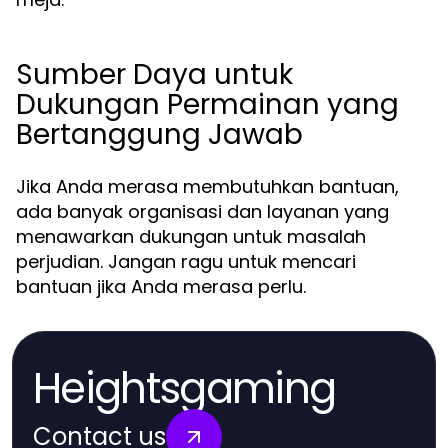
Sumber Daya untuk
Dukungan Permainan yang
Bertanggung Jawab
Jika Anda merasa membutuhkan bantuan,
ada banyak organisasi dan layanan yang
menawarkan dukungan untuk masalah
perjudian. Jangan ragu untuk mencari
bantuan jika Anda merasa perlu.
Heightsgaming
Contact us