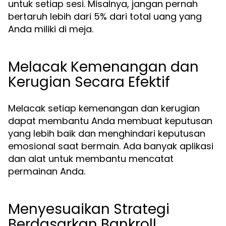
untuk setiap sesi. Misalnya, jangan pernah
bertaruh lebih dari 5% dari total uang yang
Anda miliki di meja.
Melacak Kemenangan dan
Kerugian Secara Efektif
Melacak setiap kemenangan dan kerugian
dapat membantu Anda membuat keputusan
yang lebih baik dan menghindari keputusan
emosional saat bermain. Ada banyak aplikasi
dan alat untuk membantu mencatat
permainan Anda.
Menyesuaikan Strategi
Berdasarkan Bankroll