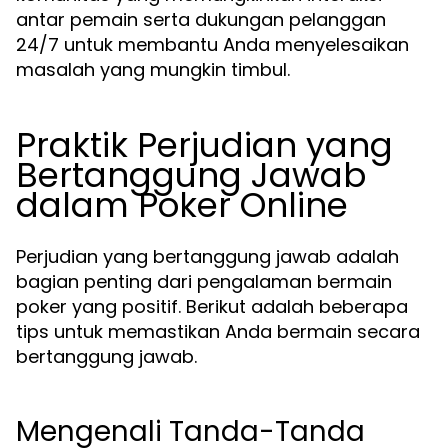
antar pemain serta dukungan pelanggan
24/7 untuk membantu Anda menyelesaikan
masalah yang mungkin timbul.
Praktik Perjudian yang
Bertanggung Jawab
dalam Poker Online
Perjudian yang bertanggung jawab adalah
bagian penting dari pengalaman bermain
poker yang positif. Berikut adalah beberapa
tips untuk memastikan Anda bermain secara
bertanggung jawab.
Mengenali Tanda-Tanda