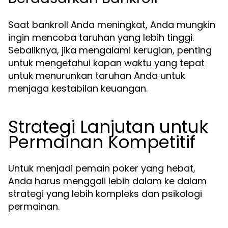
Saat bankroll Anda meningkat, Anda mungkin
ingin mencoba taruhan yang lebih tinggi.
Sebaliknya, jika mengalami kerugian, penting
untuk mengetahui kapan waktu yang tepat
untuk menurunkan taruhan Anda untuk
menjaga kestabilan keuangan.
Strategi Lanjutan untuk
Permainan Kompetitif
Untuk menjadi pemain poker yang hebat,
Anda harus menggali lebih dalam ke dalam
strategi yang lebih kompleks dan psikologi
permainan.