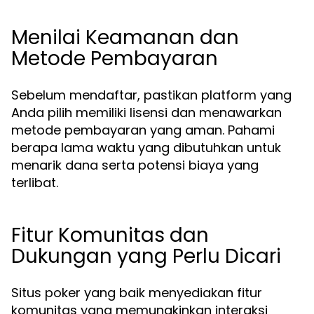
Menilai Keamanan dan
Metode Pembayaran
Sebelum mendaftar, pastikan platform yang
Anda pilih memiliki lisensi dan menawarkan
metode pembayaran yang aman. Pahami
berapa lama waktu yang dibutuhkan untuk
menarik dana serta potensi biaya yang
terlibat.
Fitur Komunitas dan
Dukungan yang Perlu Dicari
Situs poker yang baik menyediakan fitur
komunitas yang memungkinkan interaksi