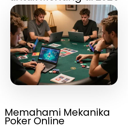
Memahami Mekanika
Poker Online