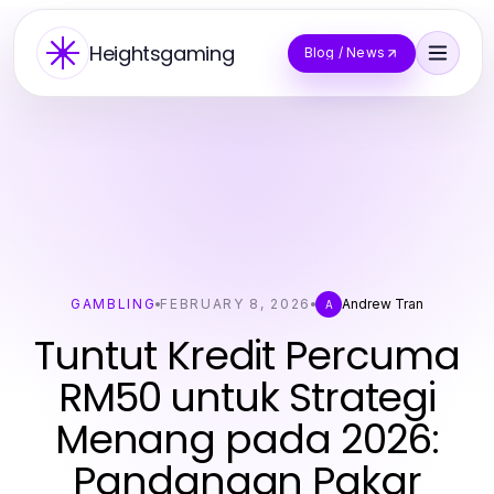
Heightsgaming
Blog / News
GAMBLING
FEBRUARY 8, 2026
Andrew Tran
A
Tuntut Kredit Percuma
RM50 untuk Strategi
Menang pada 2026:
Pandangan Pakar