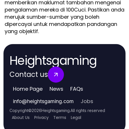
memberikan maklumat tambahan mengenai
pengalaman mereka di 100Cuci. Pastikan anda
merujuk sumber-sumber yang boleh
dipercayai untuk mendapatkan pandangan
yang objektif.
Heightsgaming
Contact us
Home Page
News
FAQs
Jobs
info
@
heightsgaming.com
Copyright
©
2026
Heightsgaming
.
All rights reserved
About Us
Privacy
Terms
Legal