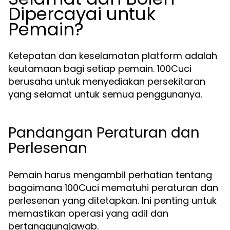
Dipercayai untuk
Pemain?
Ketepatan dan keselamatan platform adalah
keutamaan bagi setiap pemain. 100Cuci
berusaha untuk menyediakan persekitaran
yang selamat untuk semua penggunanya.
Pandangan Peraturan dan
Perlesenan
Pemain harus mengambil perhatian tentang
bagaimana 100Cuci mematuhi peraturan dan
perlesenan yang ditetapkan. Ini penting untuk
memastikan operasi yang adil dan
bertanggungjawab.