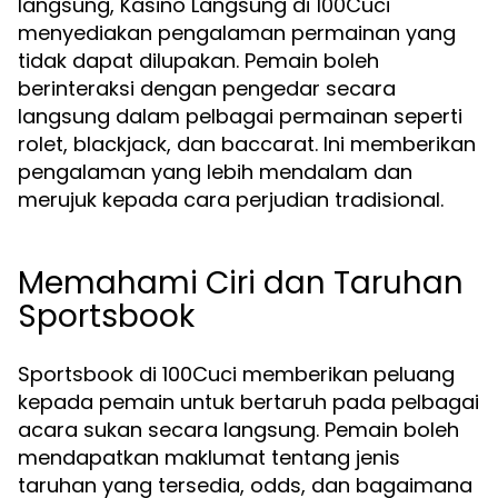
langsung, Kasino Langsung di 100Cuci
menyediakan pengalaman permainan yang
tidak dapat dilupakan. Pemain boleh
berinteraksi dengan pengedar secara
langsung dalam pelbagai permainan seperti
rolet, blackjack, dan baccarat. Ini memberikan
pengalaman yang lebih mendalam dan
merujuk kepada cara perjudian tradisional.
Memahami Ciri dan Taruhan
Sportsbook
Sportsbook di 100Cuci memberikan peluang
kepada pemain untuk bertaruh pada pelbagai
acara sukan secara langsung. Pemain boleh
mendapatkan maklumat tentang jenis
taruhan yang tersedia, odds, dan bagaimana