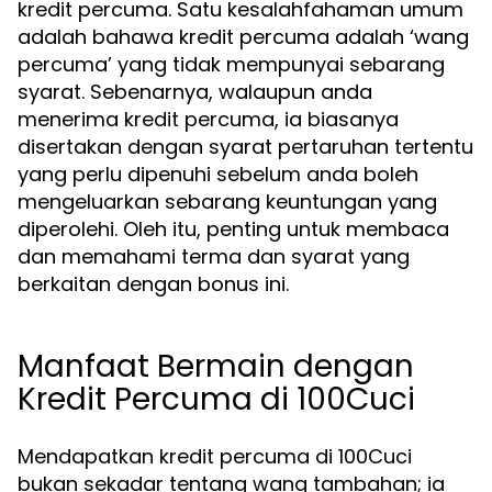
kredit percuma. Satu kesalahfahaman umum
adalah bahawa kredit percuma adalah ‘wang
percuma’ yang tidak mempunyai sebarang
syarat. Sebenarnya, walaupun anda
menerima kredit percuma, ia biasanya
disertakan dengan syarat pertaruhan tertentu
yang perlu dipenuhi sebelum anda boleh
mengeluarkan sebarang keuntungan yang
diperolehi. Oleh itu, penting untuk membaca
dan memahami terma dan syarat yang
berkaitan dengan bonus ini.
Manfaat Bermain dengan
Kredit Percuma di 100Cuci
Mendapatkan kredit percuma di 100Cuci
bukan sekadar tentang wang tambahan; ia