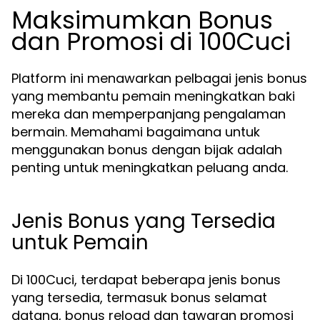
Maksimumkan Bonus
dan Promosi di 100Cuci
Platform ini menawarkan pelbagai jenis bonus
yang membantu pemain meningkatkan baki
mereka dan memperpanjang pengalaman
bermain. Memahami bagaimana untuk
menggunakan bonus dengan bijak adalah
penting untuk meningkatkan peluang anda.
Jenis Bonus yang Tersedia
untuk Pemain
Di 100Cuci, terdapat beberapa jenis bonus
yang tersedia, termasuk bonus selamat
datang, bonus reload dan tawaran promosi