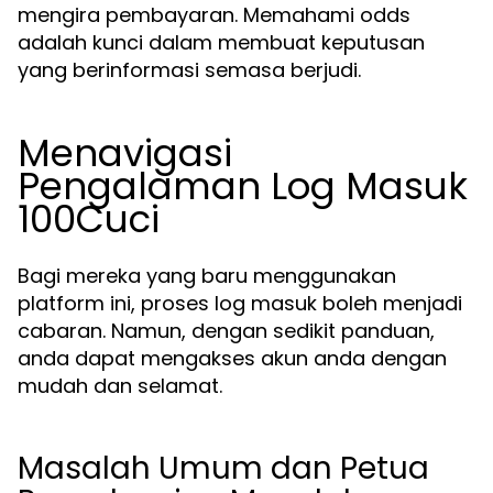
mengira pembayaran. Memahami odds
adalah kunci dalam membuat keputusan
yang berinformasi semasa berjudi.
Menavigasi
Pengalaman Log Masuk
100Cuci
Bagi mereka yang baru menggunakan
platform ini, proses log masuk boleh menjadi
cabaran. Namun, dengan sedikit panduan,
anda dapat mengakses akun anda dengan
mudah dan selamat.
Masalah Umum dan Petua