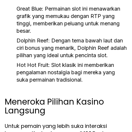
Great Blue:
Permainan slot ini menawarkan
grafik yang memukau dengan RTP yang
tinggi, memberikan peluang untuk menang
besar.
Dolphin Reef:
Dengan tema bawah laut dan
ciri bonus yang menarik, Dolphin Reef adalah
pilihan yang ideal untuk pencinta slot.
Hot Hot Fruit:
Slot klasik ini memberikan
pengalaman nostalgia bagi mereka yang
suka permainan tradisional.
Meneroka Pilihan Kasino
Langsung
Untuk pemain yang lebih suka interaksi